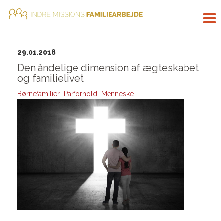
Tog
nav
29.01.2018
Den åndelige dimension af ægteskabet
og familielivet
Børnefamilier
Parforhold
Menneske