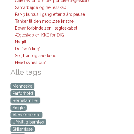
Afliv myten om det perfekte ægteskab
Samarbejde og fællesskab
Par-3 kursus i gang efter 2 års pause
Tanker til den modløse kristne
Bevar forbindelsen i ægteskabet
Ægteskab er IKKE for DIG
Nygift
De "små ting"
Set, hørt og anerkendt
Hvad synes du?
Alle tags
Menneske
Parforhold
Børnefamilier
Single
Aleneforældre
Ufrivillig barnløs
Skilsmisse