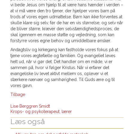
vi bede Jesus om hjælp til at være hans hænder i verden –
at vi må være den tro tjener, der hjælper vores barn på
trods af vores egen udmattelse. Børn kan ikke forventes at
skulle klare sig selv, før de har en vis størrelse, og selv når
de bliver større, kræver den selvstændighedsproces, de
skal igennem en masse støtte og vejledning, som kan
forstyrre vores egne behov og umiddelbare ønsker.
Andagtsliv og kirkegang kan fastholde vores fokus på at
tjene vores ægtefælle og familien. Og evangeliet leves
helt ud, når vi gør det. Det handler om en måde, vi er
sammen på, hvor vi følger Kristus. Når vi erfarer det
evangeliske liv levet aktivt mellem os, oplever vi et
stærkere nærvær og samhørighed. Til Guds ære og til
vores gavn.
Tilbage
Lise Berggren Smidt
Krops- og psykoterapeut, lærer
Læs også