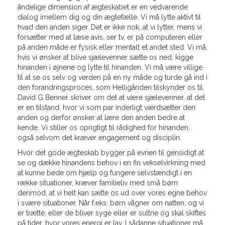
åndelige dimension af ægteskabet er en vedvarende
dialog imellem dig og din ægtefælle. Vi må lytte aktivt til
hvad den anden siger. Det er ikke nok, at vi lytter, mens vi
forsætter med at læse avis, ser tv, er på computeren eller
på anden måde er fysisk eller mentalt et andet sted. Vi må,
hvis vi ønsker at blive sjælevenner sætte os ned, kigge
hinanden i øjnene og lytte til hinanden. Vi må være villige
til at se os selv og verden på en ny måde og turde gå ind i
den forandringsproces, som Helligånden tilskynder os til.
David G Benner skriver om det at være sjælevenner, at det
er en tilstand, hvor vi som par inderligt værdsætter den
anden og derfor ønsker at lære den anden bedre at
kende. Vi stiller os oprigtigt til rådighed for hinanden,
også selvom det kræver engagement og disciplin.
Hvor det gode ægteskab bygger på evnen til gensidigt at
se og dække hinandens behov i en fin vekselvirkning med
at kunne bede om hjælp og fungere selvstændigt i en
række situationer, kræver familieliv med små børn
derimod, at vi helt kan sætte os ud over vores egne behov
i svære situationer. Når f.eks. børn vågner om natten, og vi
er trætte, eller de bliver syge eller er sultne og skal skiftes
på tider, hvor vores energi er lav. I sådanne situationer må