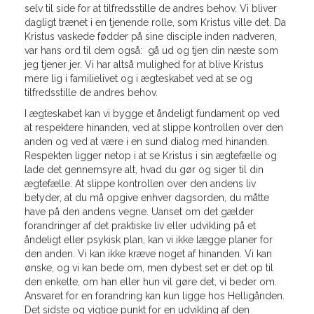
selv til side for at tilfredsstille de andres behov. Vi bliver
dagligt trænet i en tjenende rolle, som Kristus ville det. Da
Kristus vaskede fødder på sine disciple inden nadveren,
var hans ord til dem også: gå ud og tjen din næste som
jeg tjener jer. Vi har altså mulighed for at blive Kristus
mere lig i familielivet og i ægteskabet ved at se og
tilfredsstille de andres behov.
I ægteskabet kan vi bygge et åndeligt fundament op ved
at respektere hinanden, ved at slippe kontrollen over den
anden og ved at være i en sund dialog med hinanden.
Respekten ligger netop i at se Kristus i sin ægtefælle og
lade det gennemsyre alt, hvad du gør og siger til din
ægtefælle. At slippe kontrollen over den andens liv
betyder, at du må opgive enhver dagsorden, du måtte
have på den andens vegne. Uanset om det gælder
forandringer af det praktiske liv eller udvikling på et
åndeligt eller psykisk plan, kan vi ikke lægge planer for
den anden. Vi kan ikke kræve noget af hinanden. Vi kan
ønske, og vi kan bede om, men dybest set er det op til
den enkelte, om han eller hun vil gøre det, vi beder om.
Ansvaret for en forandring kan kun ligge hos Helligånden.
Det sidste og vigtige punkt for en udvikling af den