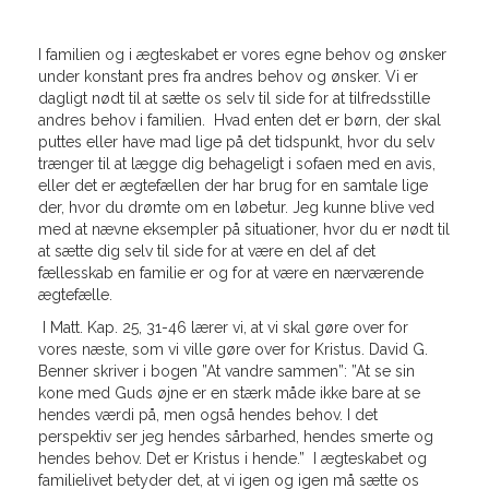
I familien og i ægteskabet er vores egne behov og ønsker
under konstant pres fra andres behov og ønsker. Vi er
dagligt nødt til at sætte os selv til side for at tilfredsstille
andres behov i familien. Hvad enten det er børn, der skal
puttes eller have mad lige på det tidspunkt, hvor du selv
trænger til at lægge dig behageligt i sofaen med en avis,
eller det er ægtefællen der har brug for en samtale lige
der, hvor du drømte om en løbetur. Jeg kunne blive ved
med at nævne eksempler på situationer, hvor du er nødt til
at sætte dig selv til side for at være en del af det
fællesskab en familie er og for at være en nærværende
ægtefælle.
I Matt. Kap. 25, 31-46 lærer vi, at vi skal gøre over for
vores næste, som vi ville gøre over for Kristus. David G.
Benner skriver i bogen ”At vandre sammen”: ”At se sin
kone med Guds øjne er en stærk måde ikke bare at se
hendes værdi på, men også hendes behov. I det
perspektiv ser jeg hendes sårbarhed, hendes smerte og
hendes behov. Det er Kristus i hende.” I ægteskabet og
familielivet betyder det, at vi igen og igen må sætte os