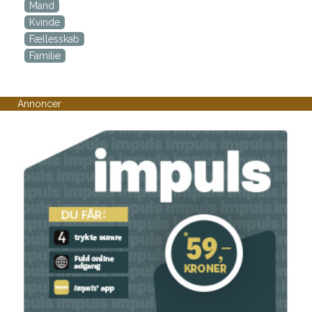
Mand
Kvinde
Fællesskab
Familie
Annoncer