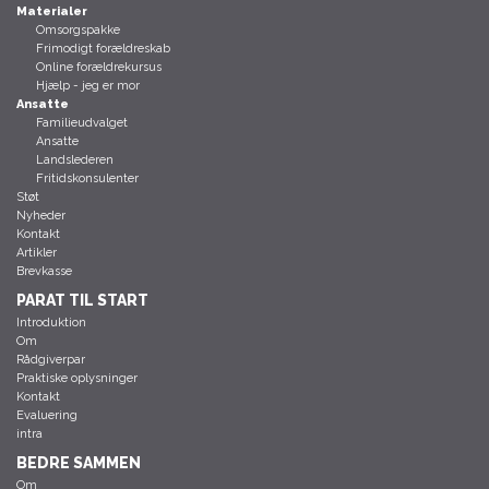
Materialer
Omsorgspakke
Frimodigt forældreskab
Online forældrekursus
Hjælp - jeg er mor
Ansatte
Familieudvalget
Ansatte
Landslederen
Fritidskonsulenter
Støt
Nyheder
Kontakt
Artikler
Brevkasse
PARAT TIL START
Introduktion
Om
Rådgiverpar
Praktiske oplysninger
Kontakt
Evaluering
intra
BEDRE SAMMEN
Om