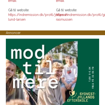
email
email
Gå til website:
Gå til website:
https://indremission.dk/profil/johanne-
https://indremission.dk/profil/gi
lund-larsen
rasmussen
Annoncer