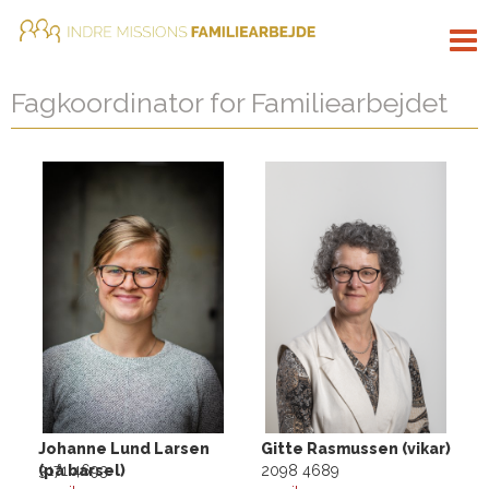
Tog
nav
Fagkoordinator for Familiearbejdet
Johanne Lund Larsen
Gitte Rasmussen (vikar)
(på barsel)
3171 4693
2098 4689