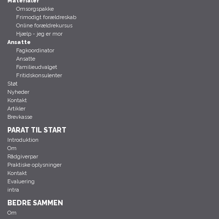
Materialer
Omsorgspakke
Frimodigt forældreskab
Online forældrekursus
Hjælp - jeg er mor
Ansatte
Fagkoordinator
Ansatte
Familieudvalget
Fritidskonsulenter
Støt
Nyheder
Kontakt
Artikler
Brevkasse
PARAT TIL START
Introduktion
Om
Rådgiverpar
Praktiske oplysninger
Kontakt
Evaluering
intra
BEDRE SAMMEN
Om