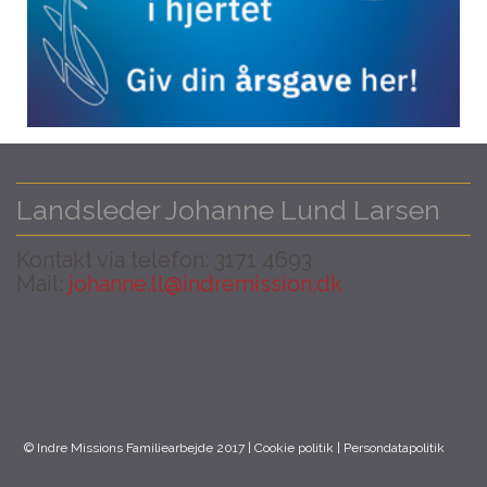
Landsleder Johanne Lund Larsen
Kontakt via telefon: 3171 4693
Mail:
johanne.ll@indremission.dk
© Indre Missions Familiearbejde 2017 |
Cookie politik
|
Persondatapolitik