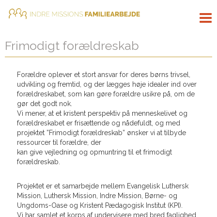
Tog
nav
Frimodigt forældreskab
Forældre oplever et stort ansvar for deres børns trivsel,
udvikling og fremtid, og der lægges høje idealer ind over
forældreskabet, som kan gøre forældre usikre på, om de
gør det godt nok.
Vi mener, at et kristent perspektiv på menneskelivet og
forældreskabet er frisættende og nådefuldt, og med
projektet ”Frimodigt forældreskab” ønsker vi at tilbyde
ressourcer til forældre, der
kan give vejledning og opmuntring til et frimodigt
forældreskab.
Projektet er et samarbejde mellem Evangelisk Luthersk
Mission, Luthersk Mission, Indre Mission, Børne- og
Ungdoms-Oase og Kristent Pædagogisk Institut (KPI).
Vi har samlet et korps af undervisere med bred faglighed