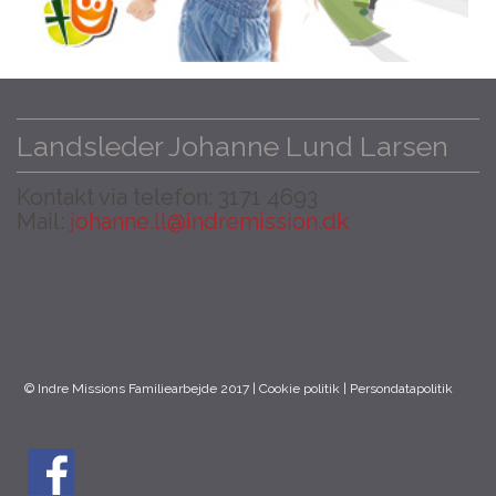
Landsleder Johanne Lund Larsen
Kontakt via telefon: 3171 4693
Mail:
johanne.ll@indremission.dk
© Indre Missions Familiearbejde 2017 |
Cookie politik
|
Persondatapolitik