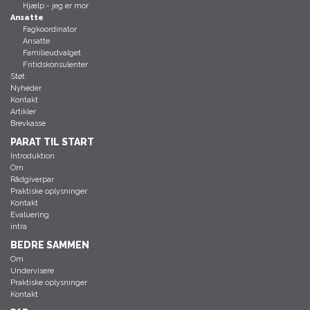
Hjælp - jeg er mor
Ansatte
Fagkoordinator
Ansatte
Familieudvalget
Fritidskonsulenter
Støt
Nyheder
Kontakt
Artikler
Brevkasse
PARAT TIL START
Introduktion
Om
Rådgiverpar
Praktiske oplysninger
Kontakt
Evaluering
intra
BEDRE SAMMEN
Om
Undervisere
Praktiske oplysninger
Kontakt