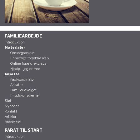
FAMILIEARBEJDE
Introduktion
Materialer
Omsorgspakke
Frimodigt forældreskab
Online forældrekursus
Hjælp - jeg er mor
Ansatte
Fagkoordinator
Ansatte
Familieudvalget
Fritidskonsulenter
Støt
Nyheder
Kontakt
Artikler
Brevkasse
PARAT TIL START
Introduktion