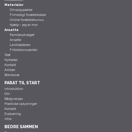
Materialer
Omsorgspakke
Frimodigt forældreskab
Online forældrekursus
Hjælp - jeg er mor
Ansatte
Familieudvalget
Ansatte
Landslederen
Fritidskonsulenter
Støt
Nyheder
Kontakt
Artikler
Brevkasse
PARAT TIL START
Introduktion
Om
Rådgiverpar
Praktiske oplysninger
Kontakt
Evaluering
intra
BEDRE SAMMEN