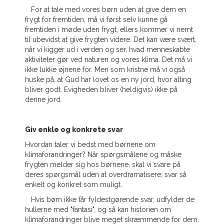
For at tale med vores børn uden at give dem en
frygt for fremtiden, må vi først selv kunne gå
fremtiden i møde uden frygt, ellers kommer vi nemt
til ubevidst at give frygten videre. Det kan være svært,
når vi kigger ud i verden og ser, hvad menneskabte
aktiviteter gør ved naturen og vores klima. Det må vi
ikke lukke øjnene for. Men som kristne må vi også
huske på, at Gud har lovet os en ny jord, hvor alting
bliver godt. Evigheden bliver (heldigvis) ikke på
denne jord.
Giv enkle og konkrete svar
Hvordan taler vi bedst med børnene om
klimaforandringer? Når spørgsmålene og måske
frygten melder sig hos børnene, skal vi svare på
deres spørgsmål uden at overdramatisere; svar så
enkelt og konkret som muligt.
Hvis børn ikke får fyldestgørende svar, udfylder de
hullerne med "fantasi", og så kan historien om
klimaforandringer blive meget skræmmende for dem.