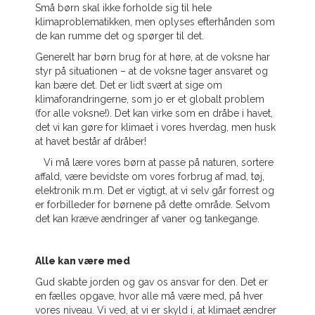
Små børn skal ikke forholde sig til hele
klimaproblematikken, men oplyses efterhånden som
de kan rumme det og spørger til det.
Generelt har børn brug for at høre, at de voksne har
styr på situationen – at de voksne tager ansvaret og
kan bære det. Det er lidt svært at sige om
klimaforandringerne, som jo er et globalt problem
(for alle voksne!). Det kan virke som en dråbe i havet,
det vi kan gøre for klimaet i vores hverdag, men husk
at havet består af dråber!
Vi må lære vores børn at passe på naturen, sortere
affald, være bevidste om vores forbrug af mad, tøj,
elektronik m.m. Det er vigtigt, at vi selv går forrest og
er forbilleder for børnene på dette område. Selvom
det kan kræve ændringer af vaner og tankegange.
Alle kan være med
Gud skabte jorden og gav os ansvar for den. Det er
en fælles opgave, hvor alle må være med, på hver
vores niveau. Vi ved, at vi er skyld i, at klimaet ændrer