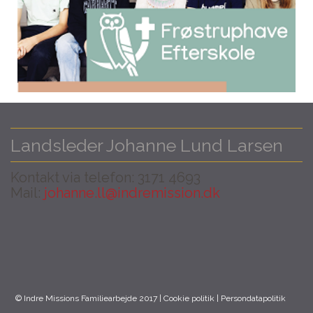
Landsleder Johanne Lund Larsen
Kontakt via telefon: 3171 4693
Mail:
johanne.ll@indremission.dk
© Indre Missions Familiearbejde 2017 |
Cookie politik
|
Persondatapolitik