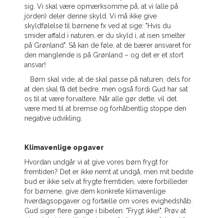
sig. Vi skal være opmærksomme på, at vi (alle på
jorden) deler denne skyld. Vi må ikke give
skyldfølelse til børnene fx ved at sige: "Hvis du
smider affald i naturen, er du skyld i, at isen smelter
på Grønland". Så kan de føle, at de bærer ansvaret for
den manglende is på Grønland – og det er et stort
ansvar!
Børn skal vide, at de skal passe på naturen, dels for
at den skal få det bedre, men også fordi Gud har sat
os til at være forvaltere. Når alle gør dette, vil det
være med til at bremse og forhåbentlig stoppe den
negative udvikling.
Klimavenlige opgaver
Hvordan undgår vi at give vores børn frygt for
fremtiden? Det er ikke nemt at undgå, men mit bedste
bud er ikke selv at frygte fremtiden, være forbilleder
for børnene, give dem konkrete klimavenlige
hverdagsopgaver og fortælle om vores evighedshåb.
Gud siger flere gange i bibelen: "Frygt ikke!". Prøv at